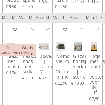
producten'
spulletjes'
pakje'
€ 9,50
€ 11,50
€ 11,50
€ 9,50
€ 9,50
€ 11,50
Bekijk details
Bekijk details
Bekijk details
Bekijk details
Bekijk details
Bekijk d
Gratis
Gratis
erzending
verzending
Paaszakje
Paaszakje
Bewaarzakje
Memorybox
Glazen
Potje
met
haas
|
vierkant
haarspelddoos
met
paashaas
met
Lettertype
|
vierkant
lepel
strik
Micelle
Velours
|
|
€ 6,50
binnenkant
sterretjes
voeten
€ 7,50
€ 7,50
voor
€ 22,90
€ 19,90
de
juf
€ 7,50