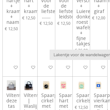
hartjes
hart
voor
voor
Verschoningsm
naam
+
+
de
de
+
+
kraamtopper
kraamtopper
liefste
liefste
Luieretui
giraf
+
.......
leidster
donker
€ 12,50
€ 12,00
naam
roest
€ 12,50
€ 12,50
wafelstof
€ 12,50
+
fijne
takjes
€ 36,90
€ 46,00
Bekijk details
Bekijk details
Bekijk details
Bekijk details
In winkelwagen
Bekijk d
Viltentas
Viltentas
Spaarpot
Spaarpot
Spaarpot
Spaarp
deze
|
cirkel
hart
cirkels
vierka
tas
Waslijn
met
met
met
€ 12,50