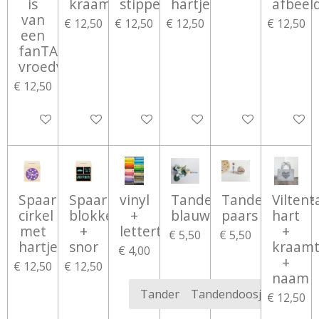
is
kraamverzorgster
stippen
hartjes
afbeel
van
€ 12,50
€ 12,50
€ 12,50
€ 12,50
een
fanTAStische
vroedvrouw
€ 12,50
Bekijk details
Bekijk details
Bekijk details
Bekijk details
Bekijk details
Bekijk d
Spaarpot
Spaarpot
vinyl
Tandendoosje
Tandendoosje
Viltent
cirkel
blokken
+
blauw
paars
hart
met
+
lettertype
+
€ 5,50
€ 5,50
hartjes
snor
kraam
€ 4,00
+
€ 12,50
€ 12,50
naam
€ 12,50