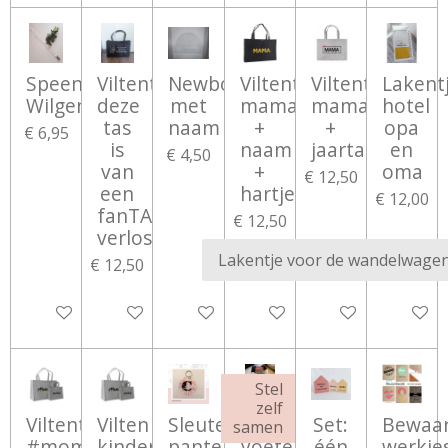
Speenkoord
Viltentas
Newbornmutsje
Viltentas
Viltentas
Lakent
Wilgentakjes
deze
met
mama
mama
hotel
tas
naam
+
+
opa
€ 6,95
is
naam
jaartal
en
€ 4,50
van
+
oma
€ 12,50
een
hartjes
€ 12,00
fanTAStische
€ 12,50
verloskundige
€ 12,50
Bekijk details
Bekijk details
Bekijk details
Bekijk details
Bekijk details
Bekijk d
Stel
zelf
Viltentas
Vilten
Sleutelhanger
Winter:
Set:
Bewaa
samen
#momlife
kindertas
panter
Voetenzak
één
werkje