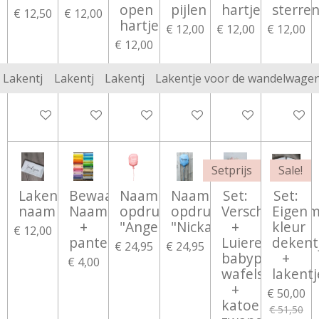
open
pijlen
hartjes
sterre
€ 12,50
€ 12,00
hartjes
€ 12,00
€ 12,00
€ 12,00
€ 12,00
Bekijk details
Bekijk details
Bekijk details
Bekijk details
Bekijk details
Bekijk d
Setprijs
Sale!
Lakentje
Bewaarbundel
Naamballon
Naamballon
Set:
Set:
naam
Naam
opdruk
opdruk
Verschoningsm
Eigen
+
"Angelina"
"Nickainley"
+
kleur
€ 12,00
panter
Luieretui
dekent
€ 24,95
€ 24,95
babypink
+
€ 4,00
wafelstof
lakentj
+
€ 50,00
katoen
€ 51,50