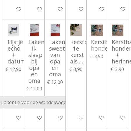
Bekijk details
Bekijk details
Bekijk details
Bekijk details
Bekijk details
Bekijk d
Lijstje
Lakentje
Lakentje
Kerstbal
Kerstbal
Kerstb
echo
ik
sweetheart
1e
hondenpoot
honde
+
slaap
van
kerst
+
€ 3,90
datum
bij
opa
als.....
herinn
opa
en
€ 12,90
€ 3,90
€ 3,90
en
oma
oma
€ 12,00
€ 12,00
Bekijk details
Bekijk details
Bekijk details
Bekijk details
Bekijk details
Bekijk d