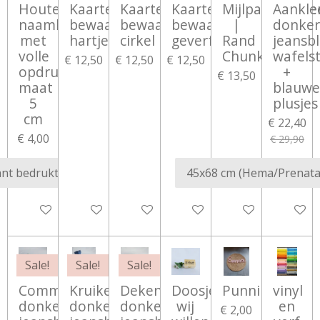
Houten
Kaarten
Kaarten
Kaarten
Mijlpaalblokke
Aankle
naamblokken
bewaarbundel
bewaarbundel
bewaarbundel
|
donker
met
hartjes
cirkel
geverfd
Rand
jeansb
volle
Chunk
wafels
€ 12,50
€ 12,50
€ 12,50
opdruk
+
€ 13,50
maat
blauwe
5
plusjes
cm
€ 22,40
€ 4,00
€ 29,90
Bekijk details
Bekijk details
Bekijk details
Bekijk details
Bekijk details
In wink
Sale!
Sale!
Sale!
Commodemandje
Kruikenzak
Dekentje
Doosje:
Punniknaam
vinyl
donker
donker
donker
wij
en
€ 2,00