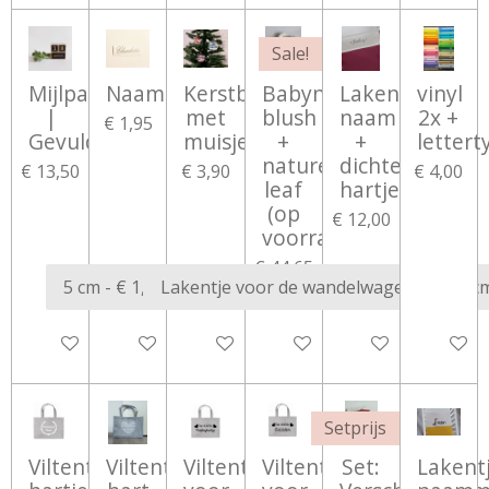
Sale!
Mijlpaalblokken
Naamsticker
Kerstbal
Babynestje
Lakentje
vinyl
|
met
blush
naam
2x +
€ 1,95
Gevuld
muisjes
+
+
lettert
nature
dichte
€ 13,50
€ 3,90
€ 4,00
leaf
hartjesslinger
(op
€ 12,00
voorraad)
€ 44,65
€ 59,50
Bekijk details
Bekijk details
Bekijk details
Bekijk details
Bekijk details
Bekijk d
Setprijs
Viltentas
Viltentas
Viltentas
Viltentas
Set:
Lakent