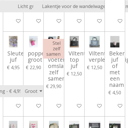
Bekijk details
Bekijk details
Bekijk details
Bekijk details
Bekijk details
Bekijk d
Stel
zelf
Sleutelhanger
poppenbedje
Zomer:
Viltentas
Viltentas
Beker
samen
juf
groot
voetenzak
top
verpleegkundi
juf
omslagdoek
juf
of
€ 4,95
€ 22,90
€ 12,50
zelf
met
€ 12,50
samenstellen
een
naam
€ 29,90
€ 4,50
Bekijk details
Bekijk details
Bekijk details
Bekijk details
Bekijk details
Bekijk d