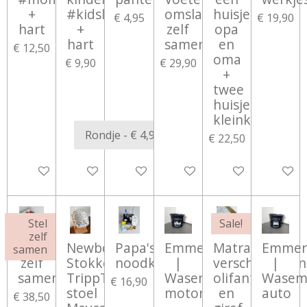
+
#kidslife
omslagdoek
huisje
€ 4,95
€ 19,90
hart
+
zelf
opa
hart
samenstellen
en
€ 12,50
oma
€ 9,90
€ 29,90
+
twee
huisjes
kleinkinderen
€ 22,50
Bekijk details
Bekijk details
Bekijk details
Bekijk details
Bekijk details
Bekijk d
Stel
Sale!
zelf
Poppennestje
Newbornset
Papa's
Emmer
Matrashoes
Emmer
samen
zelf
Stokke
noodkoffer
|
verschoonman
|
samenstellen
TrippTrapp
Wasemmer
olifant
Wasem
€ 16,90
stoel
motor
en
auto
€ 38,50