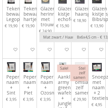
Tekening
Tekening
Glazen
Glazen
Glazen
Glazen
bewaarmap
bewaarmap
herinneringskistje
kistje
haarspelddoos
kistje
Legopoppetje
hartjes
met
echofoto's
Bibs/s
€ 18,90
trouwdatum
€ 19,90
€ 19,90
€ 15,90
€ 13,90
€ 24,90
Bekijk details
Bekijk details
Bekijk details
Bekijk details
Bekijk details
Bekijk d
Sale!
Stel
zelf
Pepernootzakje
Pepernootzakje
Pepernootzakje
Aankleedkussenhoes
Voetenzak
Snoepz
samen
naam
naam
naam
army
omslagdoek
met
+
+
+
green
zelf
naam
Sint
Piet
Ozosnel
wafelstof
samenstellen
+ 2
+
textiel
€ 3,95
€ 3,95
€ 3,95
€ 29,90
jungle
€ 4,95