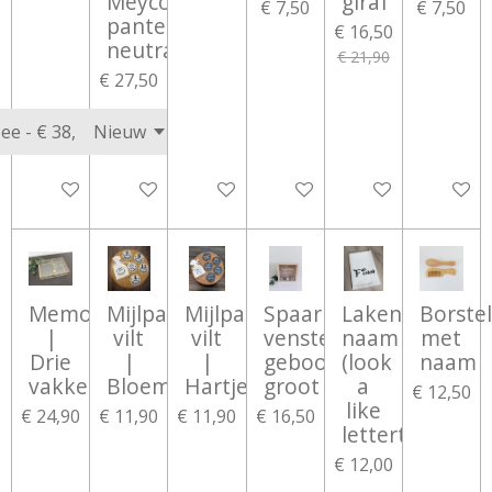
Meyco
giraf
€ 7,50
€ 7,50
panter
€ 16,50
neutral
€ 21,90
€ 27,50
Bekijk details
In winkelwagen
In winkelwagen
Bekijk details
Bekijk details
Bekijk d
Memorybox
Mijlpaalschijven
Mijlpaalschijven
Spaarpot
Lakentje
Borstel
|
vilt
vilt
venster
naam
met
Drie
|
|
geboortegegevens
(look
naam
vakken
Bloem
Hartjes
groot
a
€ 12,50
like
€ 24,90
€ 11,90
€ 11,90
€ 16,50
lettertype)
€ 12,00