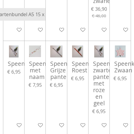
zwanen
€ 36,90
€ 46,00
Bekijk details
Bekijk details
Bekijk details
Bekijk details
In winkelwagen
Bekijk d
Speenkoord
Speenkoord
Speenkoord
Speenkoord
Speenkoord
Speen
met
Grijze
Roest
zwarte
Zwaan
€ 6,95
naam
panter
panter
€ 6,95
€ 6,95
met
€ 7,95
€ 6,95
roze
en
geel
€ 6,95
Bekijk details
Bekijk details
Bekijk details
Bekijk details
Bekijk details
Bekijk d