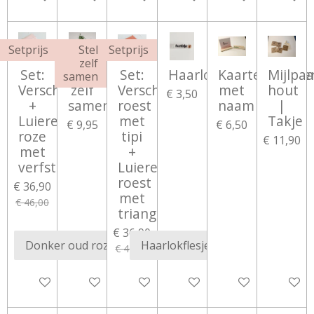
Setprijs
Stel
Setprijs
zelf
Set:
Bijtring
Set:
Haarlokflesje
Kaartenhoude
Mijlpaa
samen
Verschoningsmatje
zelf
Verschoningsmatje
met
hout
€ 3,50
+
samenstellen
roest
naam
|
Luieretui
met
Takje
€ 9,95
€ 6,50
roze
tipi
€ 11,90
met
+
verfstippen
Luieretui
roest
€ 36,90
met
€ 46,00
triangel
€ 36,90
€ 46,00
In winkelwagen
In winkelwagen
In winkelwagen
Bekijk details
Bekijk details
Bekijk d