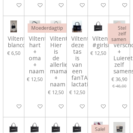
Bekijk details
Bekijk details
Bekijk details
Bekijk details
Bekijk details
Bekijk d
Moederdagtip
Stel
zelf
Viltentas
Viltentas
Viltentas
Viltentas
Viltentas
Set:
samen
blanco
hart
Hier
deze
#girlsmom
Versch
+
is
tas
+
€ 6,50
€ 12,50
oma
de
is
Luieret
+
allerliefste
van
zelf
naam
mama
een
samens
+
fanTAStische
€ 12,50
€ 36,90
naam
lactatiekundige
€ 46,00
€ 12,50
€ 12,50
Bekijk details
Bekijk details
Bekijk details
Bekijk details
Bekijk details
In wink
Sale!