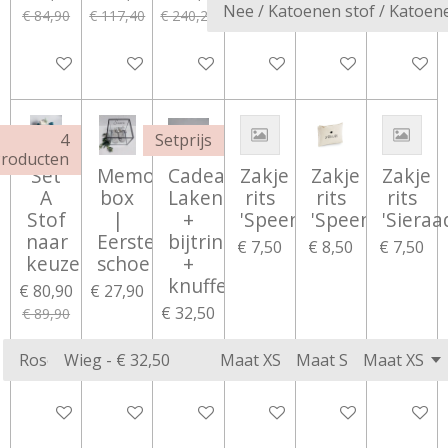
€ 84,90
€ 117,40
€ 240,20
Bekijk details
Bekijk details
Bekijk details
Bekijk details
Bekijk details
Bekijk d
4
Setprijs
roducten
Set
Memory
Cadeauset:
Zakje
Zakje
Zakje
A
box
Lakentje
rits
rits
rits
Stof
|
+
'Speentje'
'Speentjes'
'Sieraa
naar
Eerste
bijtring
€ 7,50
€ 8,50
€ 7,50
keuze
schoentjes
+
knuffeldoekje
€ 80,90
€ 27,90
€ 32,50
€ 89,90
Bekijk details
Bekijk details
Bekijk details
Bekijk details
Bekijk details
Bekijk d