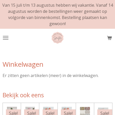
Van 15 juli t/m 13 augustus hebben wij vakantie. Vanaf 14
Ga
augustus worden de bestellingen weer gemaakt op
direct
volgorde van binnenkomst. Bestelling plaatsen kan
naar
gewoon!
de
hoofdinhoud
Winkelwagen
Er zitten geen artikelen (meer) in de winkelwagen.
Bekijk ook eens
Sale!
Sale!
Sale!
Sale!
Sale!