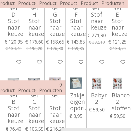
roducten
Producten
Producten
Producten
Producten
Producten
Set
Set
Set
Set
Set J
Set
D
H
G
F
Stof
E
Stof
Stof
Stof
Stof
naar
Stof
naar
naar
naar
naar
keuze
naar
keuze
keuze
keuze
keuze
keuze
€ 271,90
€ 120,95
€ 176,60
€ 158,65
€ 143,85
€ 121,25
€ 302,10
€ 134,40
€ 196,20
€ 176,30
€ 159,85
€ 134,70
Bekijk details
Bekijk details
Bekijk details
Bekijk details
Bekijk details
Bekijk d
5
6
9
roducten
Producten
Producten
Set
Set
Set
Zakje
Babynestje
Blanco
B
C
I
eigen
2
2
Stof
Stof
Stof
opdruk
stoffen
€ 59,50
naar
naar
naar
€ 8,95
€ 59,50
keuze
keuze
keuze
€ 76,40
€ 105,55
€ 216,20