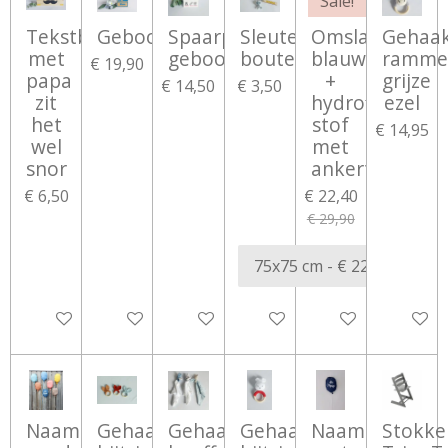
Sale!
Tekstbord
Geboorteblokken
Spaarpot
Sleutelhanger
Omslagdoek
Gehaa
met
geboortegegevens
boutenmannetje
blauw
ramme
€ 19,90
papa
+
grijze
€ 14,50
€ 3,50
zit
hydrofiel
ezel
het
stof
€ 14,95
wel
met
snor
ankertjes
€ 6,50
€ 22,40
€ 29,90
Bekijk details
Bekijk details
Bekijk details
Bekijk details
In winkelwagen
In wink
Naamballon
Gehaakte
Gehaakt
Gehaakte
Naamballon
Stokke