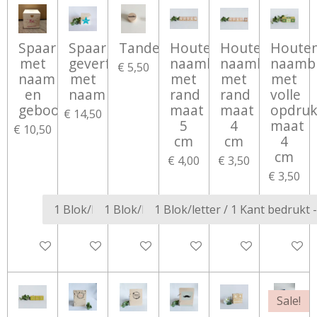
Spaarpot
Spaarpot
Tandendoosje
Houten
Houten
Houte
met
geverfd
naamblokken
naamblokken
naamb
€ 5,50
naam
met
met
met
met
en
naam
rand
rand
volle
geboortedatum
maat
maat
opdru
€ 14,50
5
4
maat
€ 10,50
cm
cm
4
cm
€ 4,00
€ 3,50
€ 3,50
Bekijk details
Bekijk details
Bekijk details
Bekijk details
Bekijk details
Bekijk d
Sale!