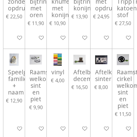
zonder
bijtring
knuffeldoekje
bijtring
met
TrippT
opdruk
met
met
konijn
opdruk
katoen
oren
konijntje
stof
€ 22,50
€ 13,90
€ 24,95
€ 11,90
€ 10,90
€ 27,50
Bekijk details
Bekijk details
Bekijk details
In winkelwagen
Bekijk details
Bekijk d
Speelgoedzak
Raamsticker
vinyl
Aftelblokken
Aftelkalender
Raamst
familie
welkom
decembermaand
sinterklaas
cirkel
€ 4,00
+
sint
welko
€ 16,50
€ 8,00
naam
en
sint
piet
en
€ 12,90
piet
€ 9,90
€ 11,50
Bekijk details
Bekijk details
Bekijk details
Bekijk details
Bekijk details
Bekijk d