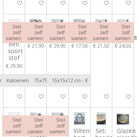
In winkelwagen
In winkelwagen
Bekijk details
In winkelwagen
Bekijk details
Bekijk d
Stel
Stel
Stel
Stel
Stel
Stel
zelf
zelf
zelf
zelf
zelf
zelf
Aankleedkussenhoes
Verschoonmandhoes
Omslagdoek
Commodemandje
Verschoningsm
Luieret
samen
samen
samen
samen
samen
samen
één
€ 21,90
€ 29,90
€ 17,50
€ 21,50
€ 24,50
soort
stof
€ 29,90
Bekijk details
Bekijk details
Bekijk details
Bekijk details
Bekijk details
Bekijk d
Stel
Stel
Stel
zelf
zelf
zelf
Kruikenzak
Dekentje
Dekentje
Viltentas
Set:
Glazen
samen
samen
samen