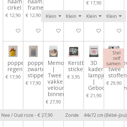
naam
naam
€ 17,90
cirkel
frame
€ 12,90
€ 12,90
Bekijk details
Bekijk details
In winkelwagen
In winkelwagen
In winkelwagen
In wink
Stel
zelf
poppenbedje
poppenbedje
Memorybox
Kerstbal
3D
Aankle
samen
regenboogjes
zwarte
|
stickers
kader
twee
stippen
Twee
lampjes
stoffen
€ 17,90
€ 3,95
vakken
|
€ 17,90
€ 29,90
velours
Geboortegege
binnenkant
€ 21,90
€ 27,90