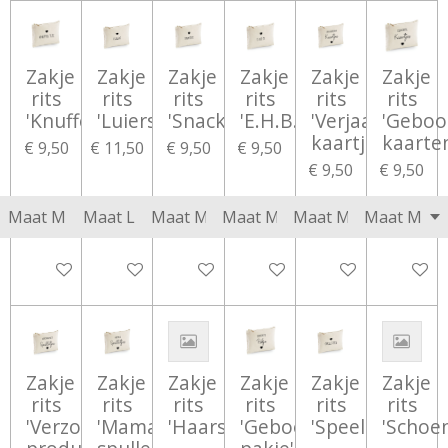
Zakje
Zakje
Zakje
Zakje
Zakje
Zakje
rits
rits
rits
rits
rits
rits
'Knuffeltje'
'Luiers'
'Snacks'
'E.H.B.O.'
'Verjaardags
'Geboo
kaartjes'
kaarte
€ 9,50
€ 11,50
€ 9,50
€ 9,50
€ 9,50
€ 9,50
Bekijk details
Bekijk details
Bekijk details
Bekijk details
Bekijk details
Bekijk d
Zakje
Zakje
Zakje
Zakje
Zakje
Zakje
rits
rits
rits
rits
rits
rits
'Verzorgings
'Mama's
'Haarspeldjes'
'Geboorte
'Speeltjes'
'Schoen