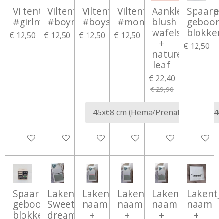
Viltentas
Viltentas
Viltentas
Viltentas
Aankleedkuss
Spaarp
#girlmom
#boymom
#boysmom
#momlife
blush
geboor
wafelstof
blokke
€ 12,50
€ 12,50
€ 12,50
€ 12,50
+
€ 12,50
nature
leaf
€ 22,40
€ 29,90
Bekijk details
Bekijk details
Bekijk details
Bekijk details
In winkelwagen
Bekijk d
Spaarpot
Lakentje
Lakentje
Lakentje
Lakentje
Lakent
geboortegegevens
Sweet
naam
naam
naam
naam
blokken
dreams
+
+
+
+