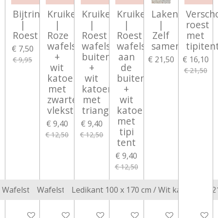
Bijtring
Kruikenzak
Kruikenzak
Kruikenzak
Lakentje
Versch
|
|
|
|
|
roest
Roest
Roze
Roest
Roest
Zelf
met
wafelstof
wafelstof
wafelstof
samenstellen
tipiten
€ 7,50
+
buitenkant
aan
€ 21,50
€ 16,10
€ 9,95
wit
+
de
€ 21,50
katoen
wit
buitenkant
met
katoen
+
zwarte
met
wit
vlekstippen
triangel
katoen
met
€ 9,40
€ 9,40
tipi
€ 12,50
€ 12,50
tent
€ 9,40
€ 12,50
In winkelwagen
In winkelwagen
In winkelwagen
In winkelwagen
Bekijk details
In wink