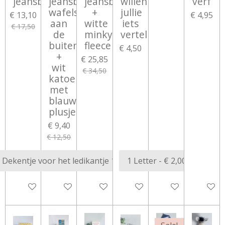
jeansblauw
jeansblauw
jeansblauw
willen
verf
wafelstof
+
jullie
€ 13,10
€ 4,95
aan
witte
iets
€ 17,50
de
minky
vertellen
buitenkant
fleece
€ 4,50
+
€ 25,85
wit
€ 34,50
katoen
met
blauwe
plusjes
€ 9,40
€ 12,50
In winkelwagen
In winkelwagen
In winkelwagen
Bekijk details
Bekijk details
Bekijk d