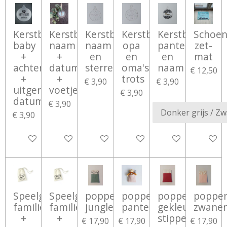
Kerstbal
Kerstbal
Kerstbal
Kerstbal
Kerstbal
Schoen
baby
naam
naam
opa
panter
zet-
+
+
en
en
en
mat
achternaam
datum
sterren
oma's
naam
€ 12,50
+
+
trots
€ 3,90
€ 3,90
uitgerekende
voetjes
€ 3,90
datum
€ 3,90
€ 3,90
Bekijk details
Bekijk details
Bekijk details
Bekijk details
Bekijk details
Bekijk d
Speelgoedzak
Speelgoedzak
poppenbedje
poppenbedje
poppenbedje
poppe
familie
familie
jungle
panter
gekleurde
zwane
+
+
stippen
€ 17,90
€ 17,90
€ 17,90