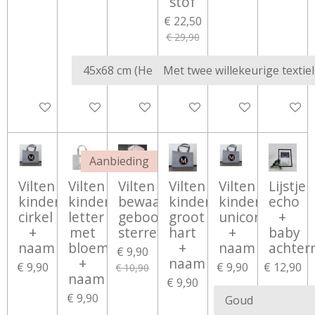
stof
€ 22,50
€ 29,90
Bekijk details
Bekijk details
Bekijk details
In winkelwagen
Bekijk details
Bekijk d
Aanbieding
Vilten
Vilten
Vilten
Vilten
Vilten
Lijstje
kindertas
kindertas
bewaarmap
kindertas
kindertas
echo
cirkel
letter
geboortekaartjes
groot
unicorn
+
+
met
sterren
hart
+
baby
naam
bloem
+
naam
achte
€ 9,90
+
naam
€ 9,90
€ 9,90
€ 12,90
€ 10,90
naam
€ 9,90
€ 9,90