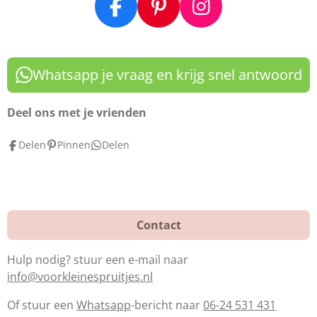
F
P
I
a
i
n
c
n
s
e
t
t
Whatsapp je vraag en krijg snel antwoord
b
e
a
o
r
g
Deel ons met je vrienden
o
e
r
Delen
Pinnen
Delen
k
s
a
t
m
Contact
Hulp nodig? stuur een e-mail naar
info@voorkleinespruitjes.nl
Of stuur een
Whatsapp
-bericht naar
06-24 531 431