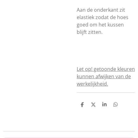
Aan de onderkant zit
elastiek zodat de hoes
goed om het kussen
blijft zitten.
Let op! getoonde kleuren
kunnen afwijken van de
werkelijkheid.
D
D
S
D
e
e
h
e
l
e
a
l
e
l
r
e
n
e
n