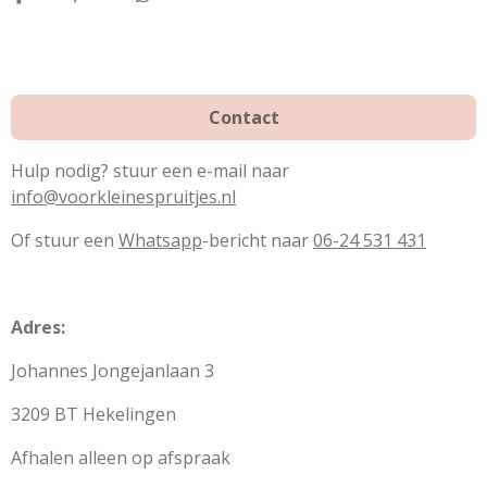
k
s
a
t
m
Contact
Hulp nodig? stuur een e-mail naar
info@voorkleinespruitjes.nl
Of stuur een
Whatsapp
-bericht naar
06-24 531 431
Adres:
Johannes Jongejanlaan 3
3209 BT Hekelingen
Afhalen alleen op afspraak