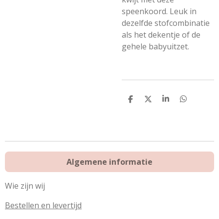
speenkoord. Leuk in
dezelfde stofcombinatie
als het dekentje of de
gehele babyuitzet.
D
D
S
D
e
e
h
e
l
e
a
l
e
l
r
e
n
e
n
Algemene informatie
Wie zijn wij
Bestellen en levertijd