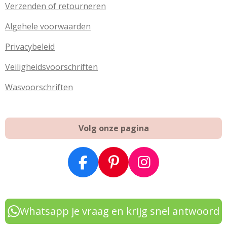
Verzenden of retourneren
Algehele voorwaarden
Privacybeleid
Veiligheidsvoorschriften
Wasvoorschriften
Volg onze pagina
F
P
I
a
i
n
c
n
s
e
t
t
Whatsapp je vraag en krijg snel antwoord
b
e
a