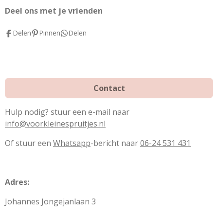
o
r
g
Deel ons met je vrienden
o
e
r
Delen
Pinnen
Delen
k
s
a
t
m
Contact
Hulp nodig? stuur een e-mail naar
info@voorkleinespruitjes.nl
Of stuur een
Whatsapp
-bericht naar
06-24 531 431
Adres:
Johannes Jongejanlaan 3