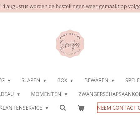
af 14 augustus worden de bestellingen weer gemaakt op volg
EG
SLAPEN
BOX
BEWAREN
SPEL
ADEAU
MOMENTEN
ZWANGERSCHAPSAANKO
KLANTENSERVICE
NEEM CONTACT 