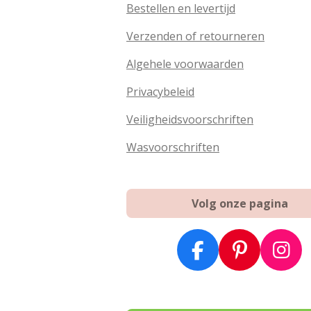
Bestellen en levertijd
Verzenden of retourneren
Algehele voorwaarden
Privacybeleid
Veiligheidsvoorschriften
Wasvoorschriften
Volg onze pagina
F
P
I
a
i
n
c
n
s