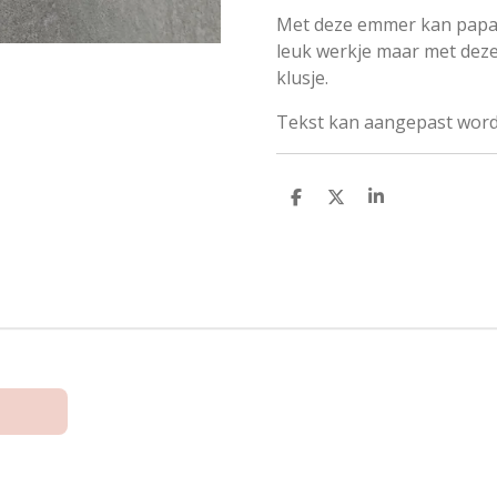
Met deze emmer kan papa 
leuk werkje maar met dez
klusje.
Tekst kan aangepast word
D
D
S
e
e
h
l
e
a
e
l
r
n
e