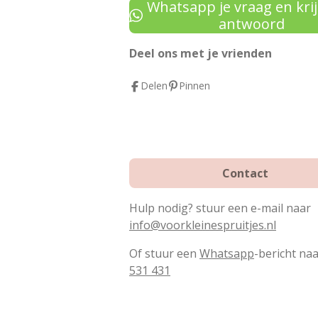
e
t
t
Whatsapp je vraag en krij
b
e
a
antwoord
o
r
g
Deel ons met je vrienden
o
e
r
k
s
a
Delen
Pinnen
t
m
Contact
Hulp nodig? stuur een e-mail naar
info@voorkleinespruitjes.nl
Of stuur een
Whatsapp
-bericht na
531 431