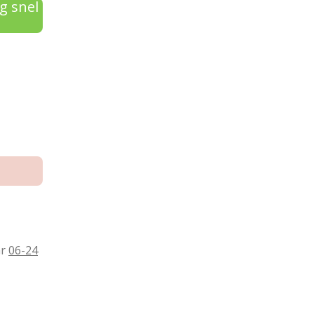
g snel
ar
06-24