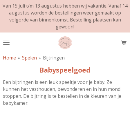
Van 15 juli t/m 13 augustus hebben wij vakantie. Vanaf 14
Ga
augustus worden de bestellingen weer gemaakt op
direct
volgorde van binnenkomst. Bestelling plaatsen kan
naar
gewoon!
de
hoofdinhoud
Home
»
Spelen
»
Bijtringen
Babyspeelgoed
Een bijtringen is een leuk speeltje voor je baby. Ze
kunnen het vasthouden, bewonderen en in hun mond
stoppen. De bijtring is te bestellen in de kleuren van je
babykamer.