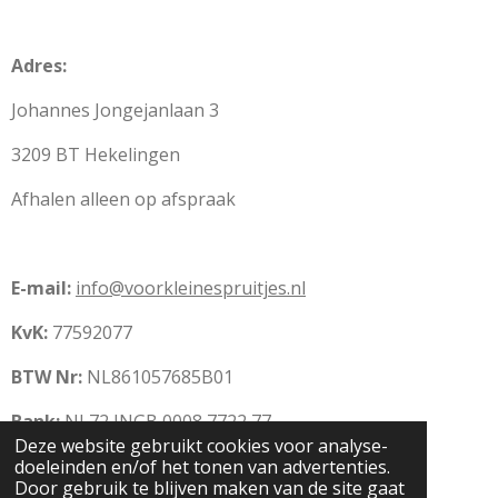
Adres:
Johannes Jongejanlaan 3
3209 BT Hekelingen
Afhalen alleen op afspraak
E-mail:
info@voorkleinespruitjes.nl
KvK:
77592077
BTW Nr:
NL861057685B01
Bank:
NL72 INGB 0008 7722 77
Deze website gebruikt cookies voor analyse-
© 2020 Voor Kleine Spruitjes: Babyproducten,
doeleinden en/of het tonen van advertenties.
babykleding en (kraam)cadeau's
Door gebruik te blijven maken van de site gaat