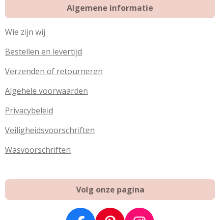
n
e
n
Algemene informatie
n
Wie zijn wij
Bestellen en levertijd
Verzenden of retourneren
Algehele voorwaarden
Privacybeleid
Veiligheidsvoorschriften
Wasvoorschriften
Volg onze pagina