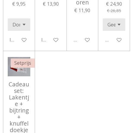
oren
€ 9,95
€ 13,90
€ 24,90
€ 11,90
€ 26,85
In winkelwagen
In winkelwagen
Bekijk details
Bekijk detail
Setprijs
Cadeau
set:
Lakentj
e +
bijtring
+
knuffel
doekje