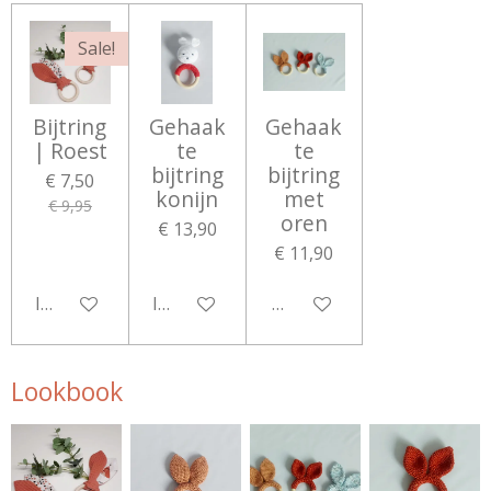
Sale!
Bijtring
Gehaak
Gehaak
| Roest
te
te
bijtring
bijtring
€ 7,50
konijn
met
€ 9,95
oren
€ 13,90
€ 11,90
In winkelwagen
In winkelwagen
Bekijk details
Lookbook