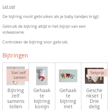
Let op!
De bijtring nooit gebruiken als je baby tandjes krijgt.
Gebruik de bijtring altijd in het bijzijn van een
volwassene.
Controleer de bijtring voor gebruik.
Bijtringen
Stel zelf
Setprijs
samen
Bijtring
Gehaak
Gehaak
Gesche
zelf
te
te
nkset |
samens
bijtring
bijtring
Drie
tellen
konijn
met
delig