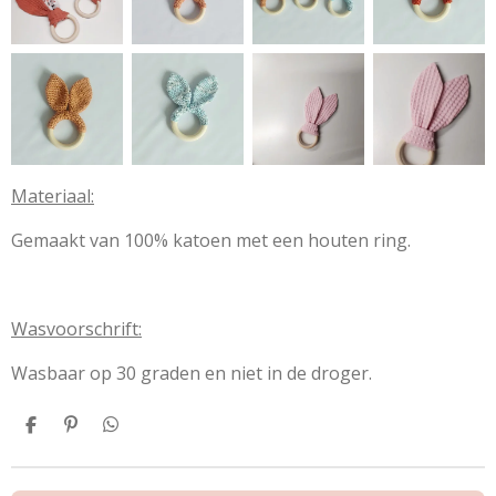
Materiaal:
Gemaakt van 100% katoen met een houten ring.
Wasvoorschrift:
Wasbaar op 30 graden en niet in de droger.
D
P
D
e
i
e
l
n
l
e
n
e