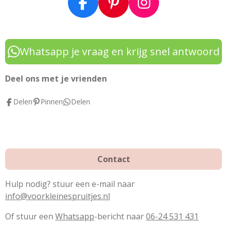
F
P
I
a
i
n
c
n
s
e
t
t
Whatsapp je vraag en krijg snel antwoord
b
e
a
o
r
g
Deel ons met je vrienden
o
e
r
Delen
Pinnen
Delen
k
s
a
t
m
Contact
Hulp nodig? stuur een e-mail naar
info@voorkleinespruitjes.nl
Of stuur een
Whatsapp
-bericht naar
06-24 531 431