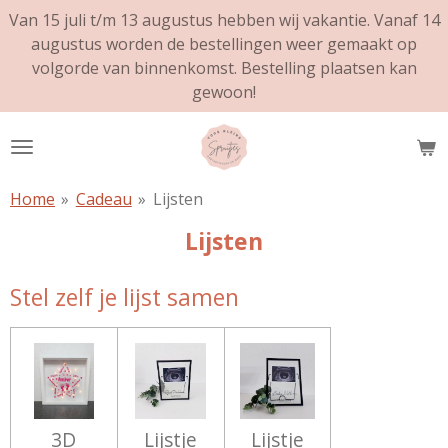
Van 15 juli t/m 13 augustus hebben wij vakantie. Vanaf 14
Ga
augustus worden de bestellingen weer gemaakt op
direct
volgorde van binnenkomst. Bestelling plaatsen kan
naar
gewoon!
de
hoofdinhoud
Home
»
Cadeau
»
Lijsten
Lijsten
Stel zelf je lijst samen
3D
Lijstje
Lijstje