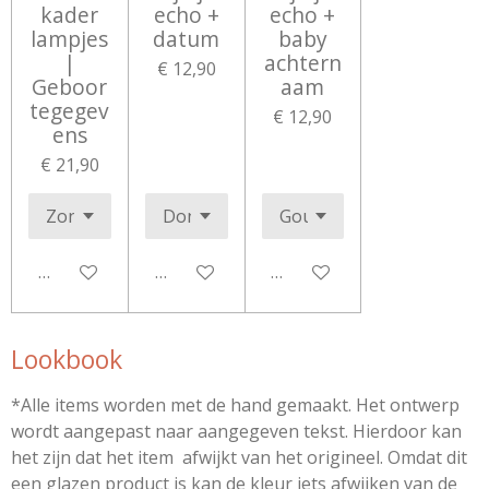
kader
echo +
echo +
lampjes
datum
baby
|
achtern
€ 12,90
Geboor
aam
tegegev
€ 12,90
ens
€ 21,90
Bekijk details
Bekijk details
Bekijk details
Lookbook
*Alle items worden met de hand gemaakt. Het ontwerp
wordt aangepast naar aangegeven tekst. Hierdoor kan
het zijn dat het item afwijkt van het origineel. Omdat dit
een glazen product is kan de kleur iets afwijken van de