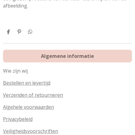
afbeelding.
D
P
D
e
i
e
l
n
l
e
n
e
n
e
n
Algemene informatie
n
Wie zijn wij
Bestellen en levertijd
Verzenden of retourneren
Algehele voorwaarden
Privacybeleid
Veiligheidsvoorschriften