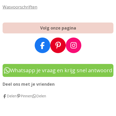
Wasvoorschriften
Volg onze pagina
F
P
I
a
i
n
c
n
s
e
t
t
Whatsapp je vraag en krijg snel antwoord
b
e
a
o
r
g
Deel ons met je vrienden
o
e
r
Delen
Pinnen
Delen
k
s
a
t
m