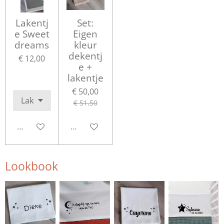
Lakentj
Set:
e Sweet
Eigen
dreams
kleur
dekentj
€ 12,00
e +
lakentje
€ 50,00
€ 51,50
Bekijk details
Bekijk details
Lookbook