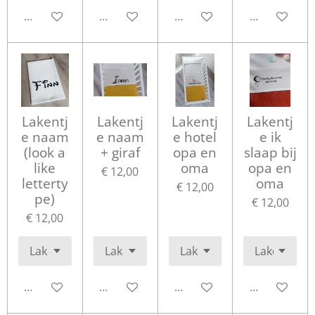
Bekijk details
Bekijk details
Bekijk details
Bekijk detail
Lakentj
Lakentj
Lakentj
Lakentj
e naam
e naam
e hotel
e ik
(look a
+ giraf
opa en
slaap bij
like
oma
opa en
€ 12,00
letterty
oma
€ 12,00
pe)
€ 12,00
€ 12,00
Bekijk details
Bekijk details
Bekijk details
Bekijk detail