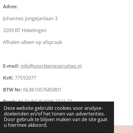
Adres:
Johannes Jongejanlaan 3
3209 BT Hekelingen
Afhalen alleen op afspraak
E-mail:
info@voorkleinespruitjes.nl
KvK:
77592077
BTW Nr:
NL861057685B01
Bank:
NL72 INGB 0008 7722 77
Deze website gebruikt cookies voor analyse-
© 2020 Voor Kleine Spruitjes: Babyproducten,
doeleinden en/of het tonen van advertenties.
babykleding en (kraam)cadeau's
Door gebruik te blijven maken van de site gaat
u hiermee akkoord.