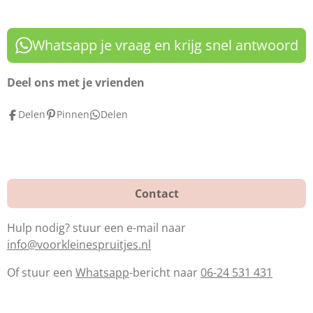
a
i
n
c
n
s
e
t
t
Whatsapp je vraag en krijg snel antwoord
b
e
a
o
r
g
Deel ons met je vrienden
o
e
r
Delen
Pinnen
Delen
k
s
a
t
m
Contact
Hulp nodig? stuur een e-mail naar
info@voorkleinespruitjes.nl
Of stuur een
Whatsapp
-bericht naar
06-24 531 431