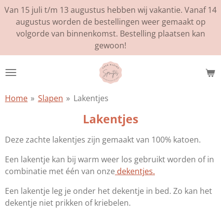
Van 15 juli t/m 13 augustus hebben wij vakantie. Vanaf 14
Ga
augustus worden de bestellingen weer gemaakt op
direct
volgorde van binnenkomst. Bestelling plaatsen kan
naar
gewoon!
de
hoofdinhoud
Home
»
Slapen
»
Lakentjes
Lakentjes
Deze zachte lakentjes zijn gemaakt van 100% katoen.
Een lakentje kan bij warm weer los gebruikt worden of in
combinatie met één van onze
dekentjes.
Een lakentje leg je onder het dekentje in bed. Zo kan het
dekentje niet prikken of kriebelen.