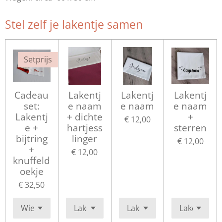
Stel zelf je lakentje samen
Setprijs
Cadeau
Lakentj
Lakentj
Lakentj
set:
e naam
e naam
e naam
Lakentj
+ dichte
+
€ 12,00
e +
hartjess
sterren
bijtring
linger
€ 12,00
+
€ 12,00
knuffeld
oekje
€ 32,50