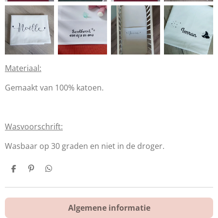
Materiaal:
Gemaakt van 100% katoen.
Wasvoorschrift:
Wasbaar op 30 graden en niet in de droger.
D
P
D
e
i
e
l
n
l
e
n
e
n
e
n
Algemene informatie
n