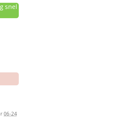
g snel
ar
06-24