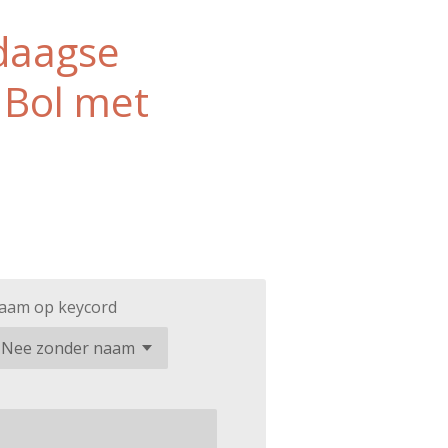
daagse
| Bol met
aam op keycord