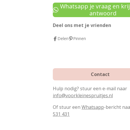
e
t
t
Whatsapp je vraag en krij
b
e
a
antwoord
o
r
g
Deel ons met je vrienden
o
e
r
k
s
a
Delen
Pinnen
t
m
Contact
Hulp nodig? stuur een e-mail naar
info@voorkleinespruitjes.nl
Of stuur een
Whatsapp
-bericht na
531 431