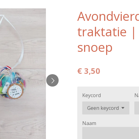
Avondvier
traktatie 
snoep
€ 3,50
Keycord
N
Naam