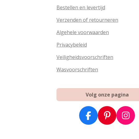
Bestellen en levertijd
Verzenden of retourneren
Algehele voorwaarden
Privacybeleid
Veiligheidsvoorschriften
Wasvoorschriften
Volg onze pagina
F
P
I
a
i
n
c
n
s