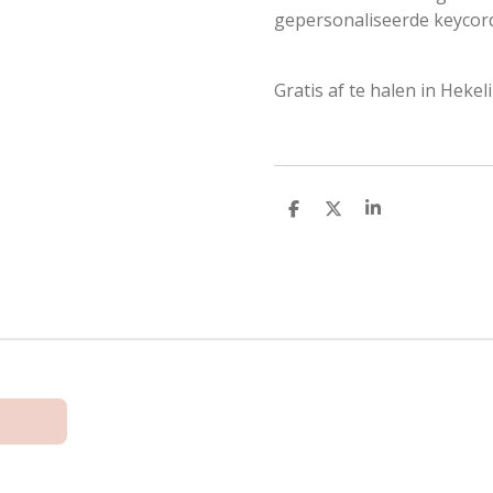
gepersonaliseerde keycor
Gratis af te halen in Hekel
D
D
S
e
e
h
l
e
a
e
l
r
n
e