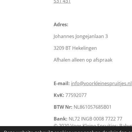
531 431
Adres:
Johannes Jongejanlaan 3
3209 BT Hekelingen
Afhalen alleen op afspraak
E-mail:
info@voorkleinespruitjes.nl
KvK:
77592077
BTW Nr:
NL861057685B01
Bank:
NL72 INGB 0008 7722 77
© 2020 Voor Kleine Spruitjes: Bab