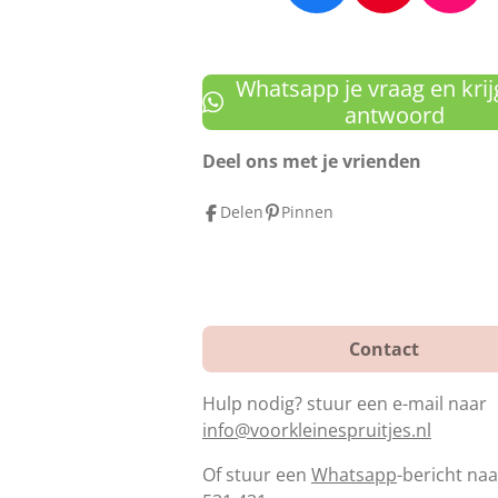
a
i
n
c
n
s
e
t
t
Whatsapp je vraag en krij
b
e
a
antwoord
o
r
g
Deel ons met je vrienden
o
e
r
k
s
a
Delen
Pinnen
t
m
Contact
Hulp nodig? stuur een e-mail naar
info@voorkleinespruitjes.nl
Of stuur een
Whatsapp
-bericht na