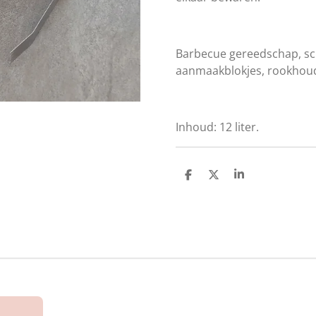
Barbecue gereedschap, sc
aanmaakblokjes, rookhou
Inhoud: 12 liter.
D
D
S
e
e
h
l
e
a
e
l
r
n
e