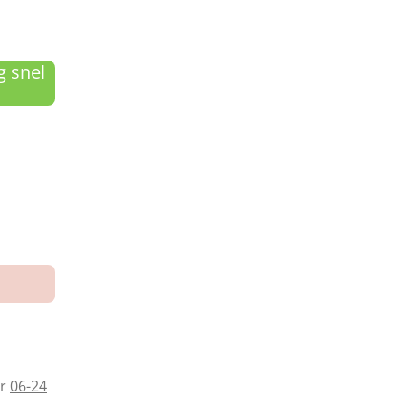
g snel
ar
06-24