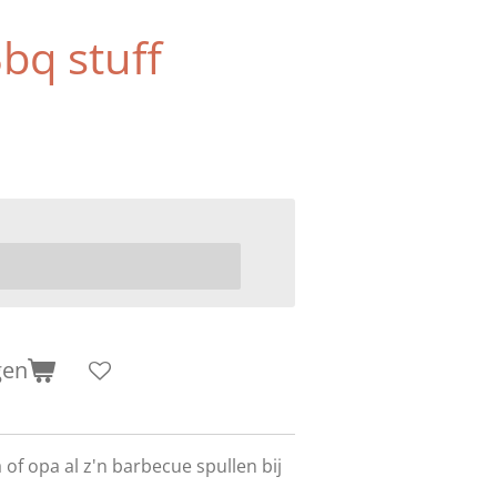
bq stuff
gen
f opa al z'n barbecue spullen bij