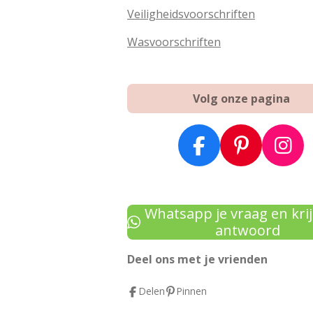
Veiligheidsvoorschriften
Wasvoorschriften
Volg onze pagina
F
P
I
a
i
n
c
n
s
e
t
t
Whatsapp je vraag en krij
b
e
a
antwoord
o
r
g
Deel ons met je vrienden
o
e
r
k
s
a
Delen
Pinnen
t
m