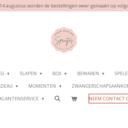
af 14 augustus worden de bestellingen weer gemaakt op volg
EG
SLAPEN
BOX
BEWAREN
SPEL
ADEAU
MOMENTEN
ZWANGERSCHAPSAANKO
KLANTENSERVICE
NEEM CONTACT 