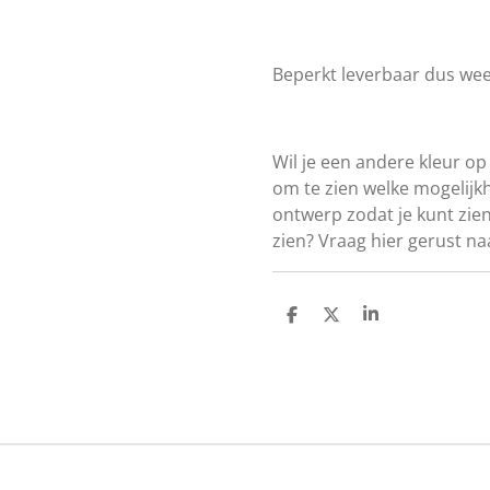
Beperkt leverbaar dus wees
Wil je een andere kleur op
om te zien welke mogelijkh
ontwerp zodat je kunt zien
zien? Vraag hier gerust na
D
D
S
e
e
h
l
e
a
e
l
r
n
e