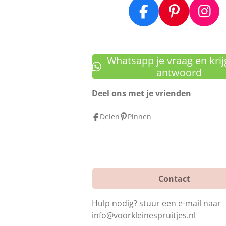
F
P
I
a
i
n
c
n
s
e
t
t
Whatsapp je vraag en krij
b
e
a
antwoord
o
r
g
Deel ons met je vrienden
o
e
r
k
s
a
Delen
Pinnen
t
m
Contact
Hulp nodig? stuur een e-mail naar
info@voorkleinespruitjes.nl