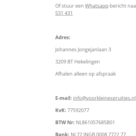
Of stuur een
Whatsapp
-bericht na
531 431
Adres:
Johannes Jongejanlaan 3
3209 BT Hekelingen
Afhalen alleen op afspraak
E-mail:
info@voorkleinespruitjes.nl
KvK:
77592077
BTW Nr:
NL861057685B01
Bank:
NL72 INGB 0008 7722 77