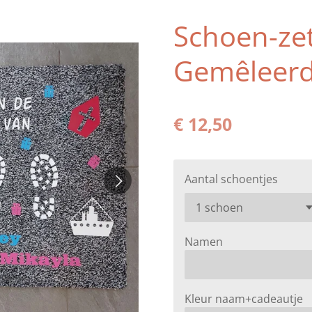
Schoen-ze
Gemêleer
€ 12,50
Aantal schoentjes
Namen
Kleur naam+cadeautje