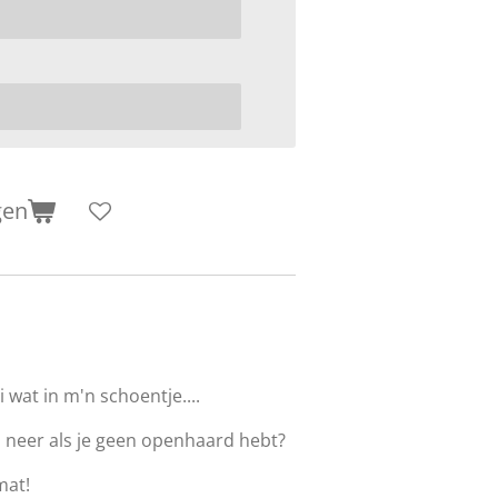
gen
 wat in m'n schoentje....
n neer als je geen openhaard hebt?
mat!