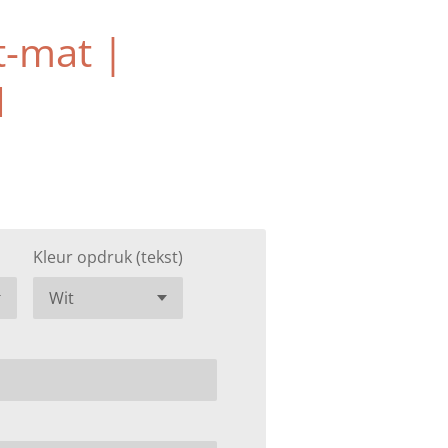
t-mat |
d
Kleur opdruk (tekst)