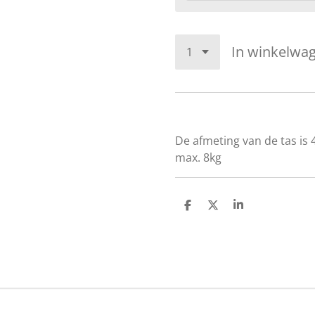
In winkelwa
De afmeting van de tas is
max. 8kg
D
D
S
e
e
h
l
e
a
e
l
r
n
e