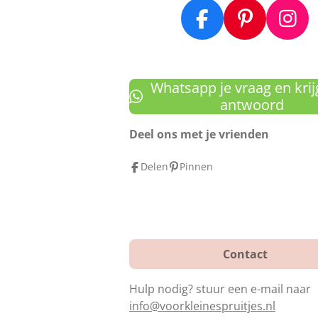
F
P
I
a
i
n
c
n
s
e
t
t
Whatsapp je vraag en krij
b
e
a
antwoord
o
r
g
Deel ons met je vrienden
o
e
r
k
s
a
Delen
Pinnen
t
m
Contact
Hulp nodig? stuur een e-mail naar
info@voorkleinespruitjes.nl