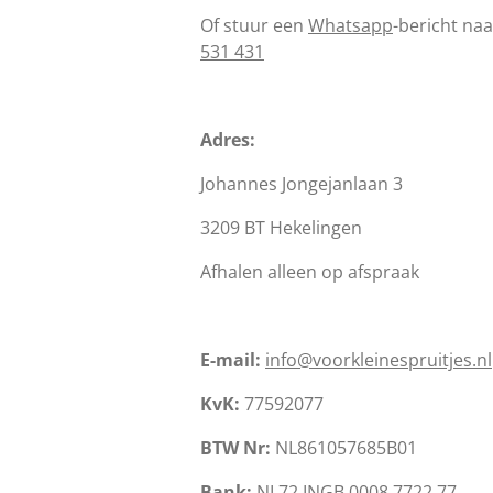
Of stuur een
Whatsapp
-bericht na
531 431
Adres:
Johannes Jongejanlaan 3
3209 BT Hekelingen
Afhalen alleen op afspraak
E-mail:
info@voorkleinespruitjes.nl
KvK:
77592077
BTW Nr:
NL861057685B01
Bank:
NL72 INGB 0008 7722 77