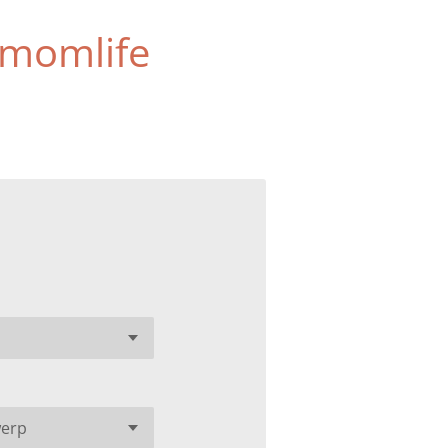
#momlife