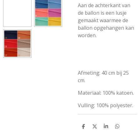
Aan de achterkant van
de ballon is een lusje
gemaakt waarmee de
ballon opgehangen kan
worden.
Afmeting: 40 cm bij 25
cm.
Materiaal: 100% katoen.
Vulling: 100% polyester.
D
D
S
D
e
e
h
e
l
e
a
l