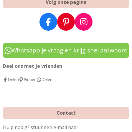
Volg onze pagina
F
P
I
a
i
n
c
n
s
e
t
t
Whatsapp je vraag en krijg snel antwoord
b
e
a
o
r
g
Deel ons met je vrienden
o
e
r
Delen
Pinnen
Delen
k
s
a
t
m
Contact
Hulp nodig? stuur een e-mail naar