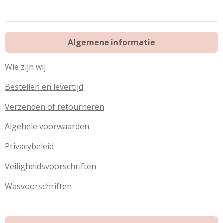
e
l
r
e
n
e
n
Algemene informatie
Wie zijn wij
Bestellen en levertijd
Verzenden of retourneren
Algehele voorwaarden
Privacybeleid
Veiligheidsvoorschriften
Wasvoorschriften