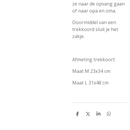
ze naar de opvang gaan
of naar opa en oma.
Doormiddel van een
trekkoord sluit je het
zakje.
Afmeting trekkoort:
Maat M 23x34 cm
Maat L 31x48 cm
D
D
S
D
e
e
h
e
l
e
a
l
e
l
r
e