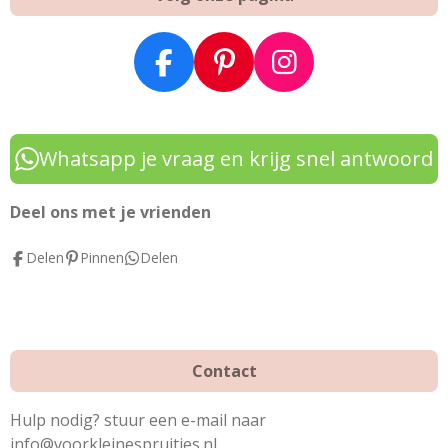
F
P
I
a
i
n
c
n
s
e
t
t
Whatsapp je vraag en krijg snel antwoord
b
e
a
o
r
g
Deel ons met je vrienden
o
e
r
Delen
Pinnen
Delen
k
s
a
t
m
Contact
Hulp nodig? stuur een e-mail naar
info@voorkleinespruitjes.nl