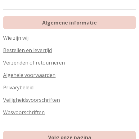
n
e
n
Algemene informatie
Wie zijn wij
Bestellen en levertijd
Verzenden of retourneren
Algehele voorwaarden
Privacybeleid
Veiligheidsvoorschriften
Wasvoorschriften
Volg onze pagina