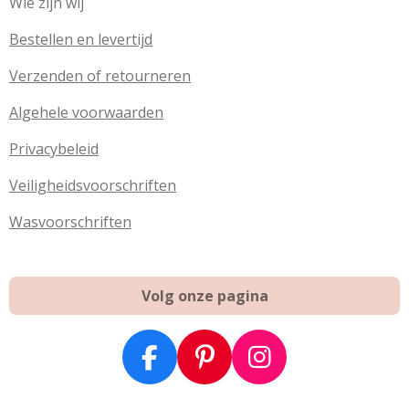
Wie zijn wij
Bestellen en levertijd
Verzenden of retourneren
Algehele voorwaarden
Privacybeleid
Veiligheidsvoorschriften
Wasvoorschriften
Volg onze pagina
F
P
I
a
i
n