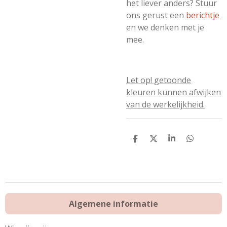
het liever anders? Stuur
ons gerust een
berichtje
en we denken met je
mee.
Let op! getoonde
kleuren kunnen afwijken
van de werkelijkheid.
D
D
S
D
e
e
h
e
l
e
a
l
e
l
r
e
n
e
n
Algemene informatie