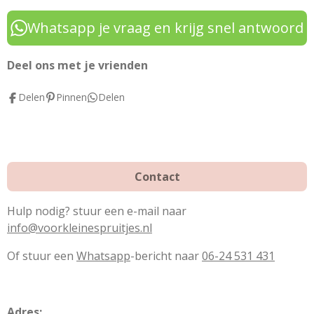
c
n
s
e
t
t
Whatsapp je vraag en krijg snel antwoord
b
e
a
o
r
g
Deel ons met je vrienden
o
e
r
Delen
Pinnen
Delen
k
s
a
t
m
Contact
Hulp nodig? stuur een e-mail naar
info@voorkleinespruitjes.nl
Of stuur een
Whatsapp
-bericht naar
06-24 531 431
Adres: