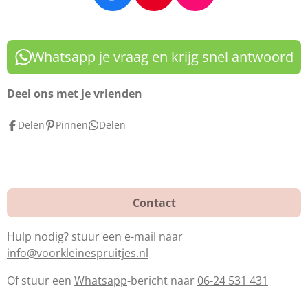
a
i
n
c
n
s
e
t
t
Whatsapp je vraag en krijg snel antwoord
b
e
a
o
r
g
Deel ons met je vrienden
o
e
r
Delen
Pinnen
Delen
k
s
a
t
m
Contact
Hulp nodig? stuur een e-mail naar
info@voorkleinespruitjes.nl
Of stuur een
Whatsapp
-bericht naar
06-24 531 431