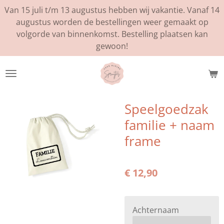
Van 15 juli t/m 13 augustus hebben wij vakantie. Vanaf 14
Ga
augustus worden de bestellingen weer gemaakt op
direct
volgorde van binnenkomst. Bestelling plaatsen kan
naar
gewoon!
de
hoofdinhoud
Speelgoedzak
familie + naam
frame
€ 12,90
Achternaam