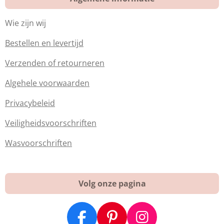
Wie zijn wij
Bestellen en levertijd
Verzenden of retourneren
Algehele voorwaarden
Privacybeleid
Veiligheidsvoorschriften
Wasvoorschriften
Volg onze pagina
F
P
I