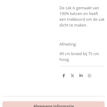
De zak is gemaakt van
100% katoen en heeft
een trekkoord om de zak
dicht te maken.
Afmeting:
49 cm breed bij 75 cm
hoog.
D
D
S
D
e
e
h
e
l
e
a
l
e
l
r
e
n
e
n
Algemene informatie