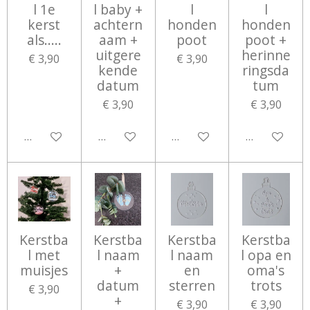
l 1e
l baby +
l
l
kerst
achtern
honden
honden
als.....
aam +
poot
poot +
uitgere
herinne
€ 3,90
€ 3,90
kende
ringsda
datum
tum
€ 3,90
€ 3,90
Bekijk details
Bekijk details
Bekijk details
Bekijk detail
Kerstba
Kerstba
Kerstba
Kerstba
l met
l naam
l naam
l opa en
muisjes
+
en
oma's
datum
sterren
trots
€ 3,90
+
€ 3,90
€ 3,90