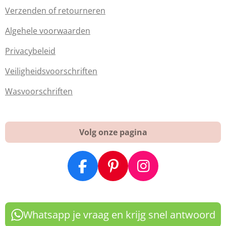
Verzenden of retourneren
Algehele voorwaarden
Privacybeleid
Veiligheidsvoorschriften
Wasvoorschriften
Volg onze pagina
F
P
I
a
i
n
c
n
s
e
t
t
Whatsapp je vraag en krijg snel antwoord