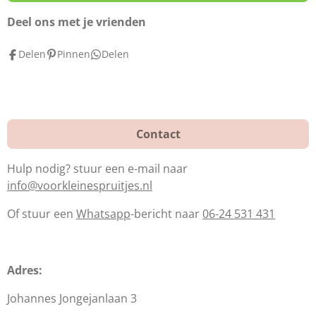
b
e
a
o
r
g
Deel ons met je vrienden
o
e
r
Delen
Pinnen
Delen
k
s
a
t
m
Contact
Hulp nodig? stuur een e-mail naar
info@voorkleinespruitjes.nl
Of stuur een
Whatsapp
-bericht naar
06-24 531 431
Adres:
Johannes Jongejanlaan 3