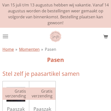
Van 15 juli t/m 13 augustus hebben wij vakantie. Vanaf 14
Ga
augustus worden de bestellingen weer gemaakt op
direct
volgorde van binnenkomst. Bestelling plaatsen kan
naar
gewoon!
de
hoofdinhoud
Home
»
Momenten
»
Pasen
Pasen
Stel zelf je paasartikel samen
Gratis
Gratis
verzending
verzending
Paaszak
Paaszak