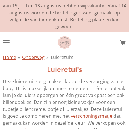
Van 15 juli t/m 13 augustus hebben wij vakantie. Vanaf 14
Ga
augustus worden de bestellingen weer gemaakt op
direct
volgorde van binnenkomst. Bestelling plaatsen kan
naar
gewoon!
de
hoofdinhoud
Home
»
Onderweg
»
Luieretui's
Luieretui's
Deze luieretui is erg makkelijk voor de verzorging van je
baby. Hij is makkelijk om mee te nemen. In één groot vak
kun je de luiers opbergen en één groot vak past een pak
billendoekjes. Dan zijn er nog kleine vakjes voor een
tubetje billencrème, potje of luierzakjes. Deze Luieretui
is goed te combineren met het
verschoningsmatje
dat
gemaakt kan worden in dezelfde kleur. We verkopen ook