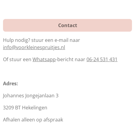
t
m
Contact
Hulp nodig? stuur een e-mail naar
info@voorkleinespruitjes.nl
Of stuur een
Whatsapp
-bericht naar
06-24 531 431
Adres:
Johannes Jongejanlaan 3
3209 BT Hekelingen
Afhalen alleen op afspraak