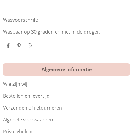
Wasvoorschrift:
Wasbaar op 30 graden en niet in de droger.
D
P
D
e
i
e
l
n
l
e
n
e
n
e
n
Algemene informatie
n
Wie zijn wij
Bestellen en levertijd
Verzenden of retourneren
Algehele voorwaarden
Privacybeleid