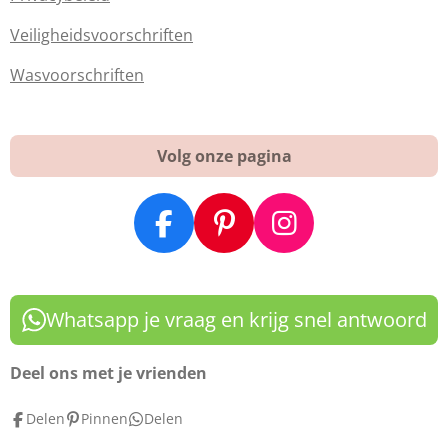
Veiligheidsvoorschriften
Wasvoorschriften
Volg onze pagina
F
P
I
a
i
n
c
n
s
e
t
t
Whatsapp je vraag en krijg snel antwoord
b
e
a
o
r
g
Deel ons met je vrienden
o
e
r
Delen
Pinnen
Delen
k
s
a