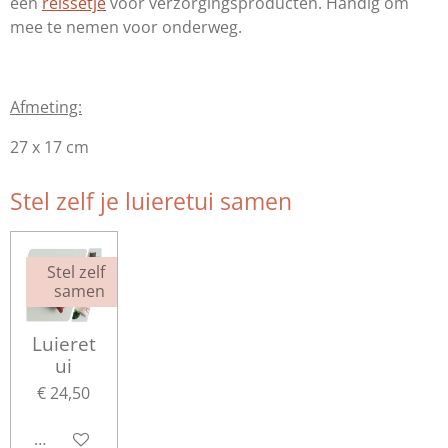
een
reissetje
voor verzorgingsproducten. Handig om
mee te nemen voor onderweg.
Afmeting:
27 x 17 cm
Stel zelf je luieretui samen
Stel zelf
samen
Luieret
ui
€ 24,50
Bekijk details