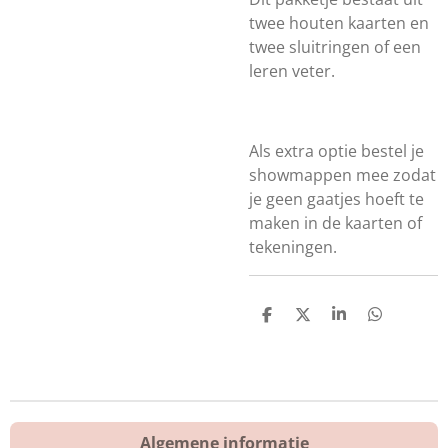
twee houten kaarten en
twee sluitringen of een
leren veter.
Als extra optie bestel je
showmappen mee zodat
je geen gaatjes hoeft te
maken in de kaarten of
tekeningen.
D
D
S
D
e
e
h
e
l
e
a
l
e
l
r
e
n
e
n
Algemene informatie