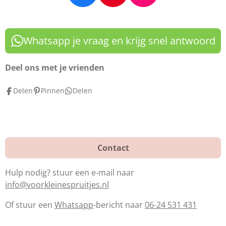
a
i
n
c
n
s
e
t
t
Whatsapp je vraag en krijg snel antwoord
b
e
a
o
r
g
Deel ons met je vrienden
o
e
r
Delen
Pinnen
Delen
k
s
a
t
m
Contact
Hulp nodig? stuur een e-mail naar
info@voorkleinespruitjes.nl
Of stuur een
Whatsapp
-bericht naar
06-24 531 431