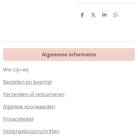
D
D
S
D
e
e
h
e
l
e
a
l
e
l
r
e
n
e
n
Algemene informatie
Wie zijn wij
Bestellen en levertijd
Verzenden of retourneren
Algehele voorwaarden
Privacybeleid
Veiligheidsvoorschriften