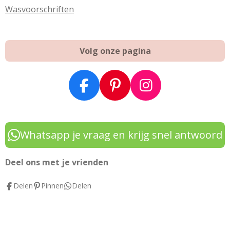
Wasvoorschriften
Volg onze pagina
F
P
I
a
i
n
c
n
s
e
t
t
Whatsapp je vraag en krijg snel antwoord
b
e
a
o
r
g
Deel ons met je vrienden
o
e
r
Delen
Pinnen
Delen
k
s
a
t
m