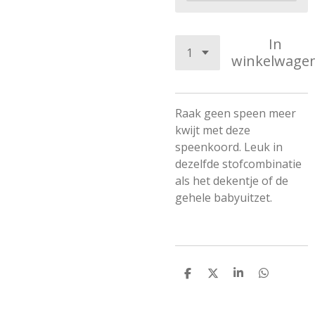
In
winkelwage
Raak geen speen meer
kwijt met deze
speenkoord. Leuk in
dezelfde stofcombinatie
als het dekentje of de
gehele babyuitzet.
D
D
S
D
e
e
h
e
l
e
a
l
e
l
r
e