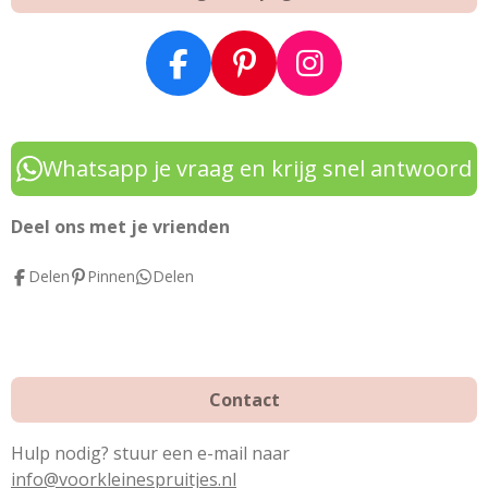
F
P
I
a
i
n
c
n
s
e
t
t
Whatsapp je vraag en krijg snel antwoord
b
e
a
o
r
g
Deel ons met je vrienden
o
e
r
Delen
Pinnen
Delen
k
s
a
t
m
Contact
Hulp nodig? stuur een e-mail naar
info@voorkleinespruitjes.nl