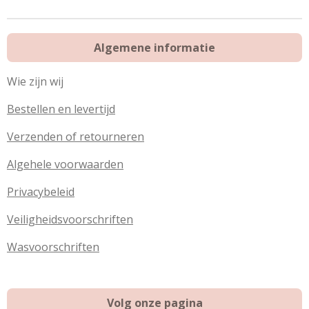
n
e
n
Algemene informatie
Wie zijn wij
Bestellen en levertijd
Verzenden of retourneren
Algehele voorwaarden
Privacybeleid
Veiligheidsvoorschriften
Wasvoorschriften
Volg onze pagina