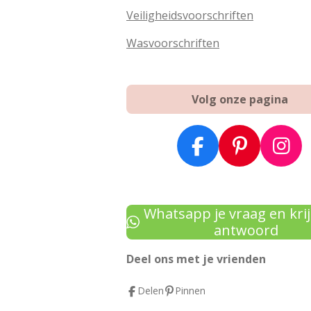
Veiligheidsvoorschriften
Wasvoorschriften
Volg onze pagina
F
P
I
a
i
n
c
n
s
e
t
t
Whatsapp je vraag en krij
b
e
a
antwoord
o
r
g
Deel ons met je vrienden
o
e
r
k
s
a
Delen
Pinnen
t
m