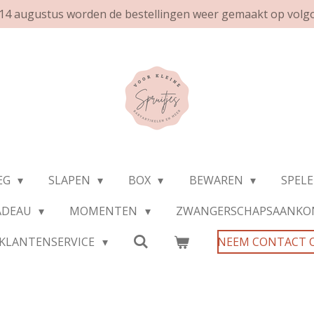
af 14 augustus worden de bestellingen weer gemaakt op volg
EG
SLAPEN
BOX
BEWAREN
SPEL
ADEAU
MOMENTEN
ZWANGERSCHAPSAANKO
KLANTENSERVICE
NEEM CONTACT 