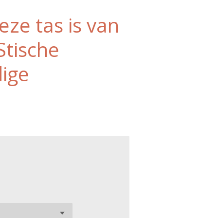
eze tas is van
Stische
dige