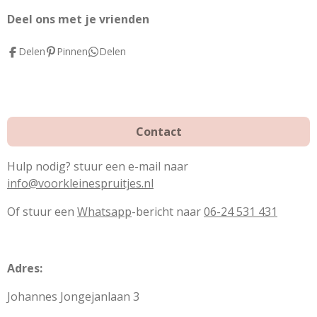
b
e
a
o
r
g
Deel ons met je vrienden
o
e
r
Delen
Pinnen
Delen
k
s
a
t
m
Contact
Hulp nodig? stuur een e-mail naar
info@voorkleinespruitjes.nl
Of stuur een
Whatsapp
-bericht naar
06-24 531 431
Adres:
Johannes Jongejanlaan 3