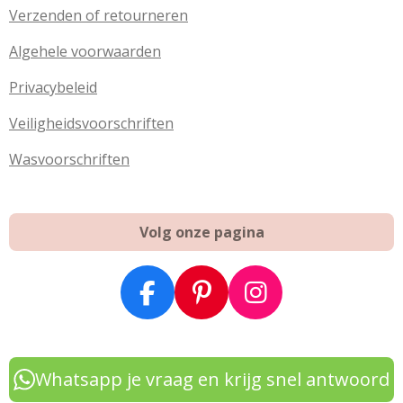
Verzenden of retourneren
Algehele voorwaarden
Privacybeleid
Veiligheidsvoorschriften
Wasvoorschriften
Volg onze pagina
F
P
I
a
i
n
c
n
s
e
t
t
Whatsapp je vraag en krijg snel antwoord