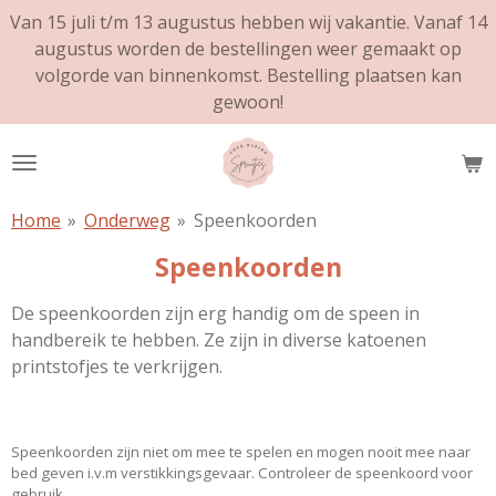
Van 15 juli t/m 13 augustus hebben wij vakantie. Vanaf 14
Ga
augustus worden de bestellingen weer gemaakt op
direct
volgorde van binnenkomst. Bestelling plaatsen kan
naar
gewoon!
de
hoofdinhoud
Home
»
Onderweg
»
Speenkoorden
Speenkoorden
De speenkoorden zijn erg handig om de speen in
handbereik te hebben. Ze zijn in diverse katoenen
printstofjes te verkrijgen.
Speenkoorden zijn niet om mee te spelen en mogen nooit mee naar
bed geven i.v.m verstikkingsgevaar. Controleer de speenkoord voor
gebruik.