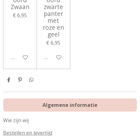
Zwaan
zwarte
panter
€ 6,95
met
roze en
geel
€ 6,95
Bekijk details
Bekijk details
D
P
D
e
i
e
l
n
l
e
n
e
n
e
n
Algemene informatie
n
Wie zijn wij
Bestellen en levertijd