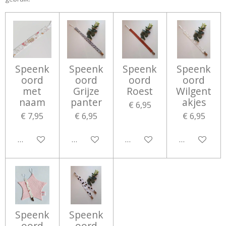
Speenk
Speenk
Speenk
Speenk
oord
oord
oord
oord
met
Grijze
Roest
Wilgent
naam
panter
akjes
€ 6,95
€ 7,95
€ 6,95
€ 6,95
Bekijk details
Bekijk details
Bekijk details
Bekijk detail
Speenk
Speenk
oord
oord