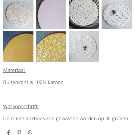
Materiaal:
Buitenkant is 100% katoen
Wasvoorschrift:
De ronde boxhoes kan gewassen worden op 30 graden.
D
P
D