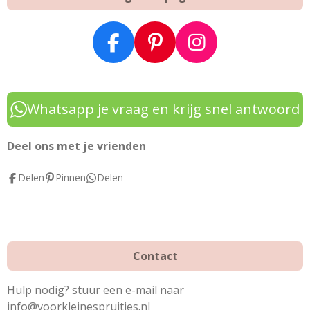
F
P
I
a
i
n
c
n
s
e
t
t
Whatsapp je vraag en krijg snel antwoord
b
e
a
o
r
g
Deel ons met je vrienden
o
e
r
Delen
Pinnen
Delen
k
s
a
t
m
Contact
Hulp nodig? stuur een e-mail naar
info@voorkleinespruitjes.nl