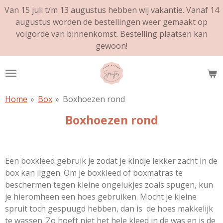
Van 15 juli t/m 13 augustus hebben wij vakantie. Vanaf 14
Ga
augustus worden de bestellingen weer gemaakt op
direct
volgorde van binnenkomst. Bestelling plaatsen kan
naar
gewoon!
de
hoofdinhoud
Home
»
Box
»
Boxhoezen rond
Boxhoezen rond
Een boxkleed gebruik je zodat je kindje lekker zacht in de
box kan liggen. Om je boxkleed of boxmatras te
beschermen tegen kleine ongelukjes zoals spugen, kun
je hieromheen een hoes gebruiken. Mocht
je kleine
spruit toch gespuugd hebben, dan is de hoes makkelijk
te wassen. Zo hoeft niet het hele kleed in de was en is de