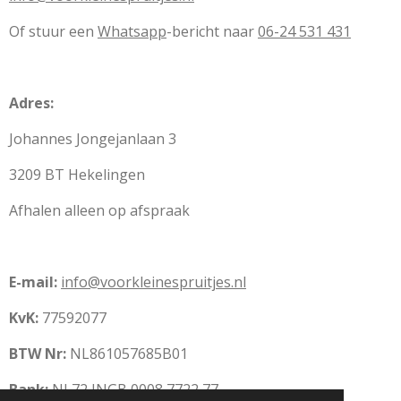
Of stuur een
Whatsapp
-bericht naar
06-24 531 431
Adres:
Johannes Jongejanlaan 3
3209 BT Hekelingen
Afhalen alleen op afspraak
E-mail:
info@voorkleinespruitjes.nl
KvK:
77592077
BTW Nr:
NL861057685B01
Bank:
NL72 INGB 0008 7722 77