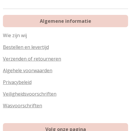
e
i
e
l
n
l
e
n
e
n
e
n
Algemene informatie
n
Wie zijn wij
Bestellen en levertijd
Verzenden of retourneren
Algehele voorwaarden
Privacybeleid
Veiligheidsvoorschriften
Wasvoorschriften
Volg onze pagina