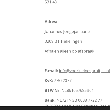
531 431
Adres:
Johannes Jongejanlaan 3
3209 BT Hekelingen
Afhalen alleen op afspraak
E-mail:
info@voorkleinespruitjes.nl
KvK:
77592077
BTW Nr:
NL861057685B01
Bank:
NL72 INGB 0008 7722 77
© 2020 Voor Kleine Spruitjes: Bab