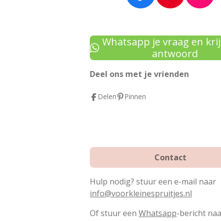
a
i
n
c
n
s
e
t
t
Whatsapp je vraag en krij
b
e
a
antwoord
o
r
g
Deel ons met je vrienden
o
e
r
k
s
a
Delen
Pinnen
t
m
Contact
Hulp nodig? stuur een e-mail naar
info@voorkleinespruitjes.nl
Of stuur een
Whatsapp
-bericht na