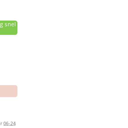
g snel
ar
06-24