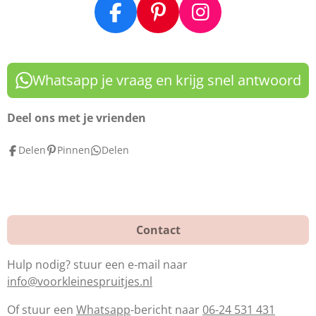
F
P
I
a
i
n
c
n
s
e
t
t
Whatsapp je vraag en krijg snel antwoord
b
e
a
o
r
g
Deel ons met je vrienden
o
e
r
Delen
Pinnen
Delen
k
s
a
t
m
Contact
Hulp nodig? stuur een e-mail naar
info@voorkleinespruitjes.nl
Of stuur een
Whatsapp
-bericht naar
06-24 531 431