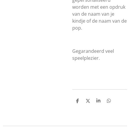
gepersonaliseerd
worden met een opdruk
van de naam van je
kindje of de naam van de
pop.
Gegarandeerd veel
speelplezier.
D
D
S
D
e
e
h
e
l
e
a
l
e
l
r
e
n
e
n