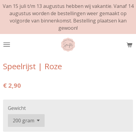
Van 15 juli t/m 13 augustus hebben wij vakantie. Vanaf 14
Ga
augustus worden de bestellingen weer gemaakt op
direct
volgorde van binnenkomst. Bestelling plaatsen kan
naar
gewoon!
de
hoofdinhoud
Speelrijst | Roze
€ 2,90
Gewicht