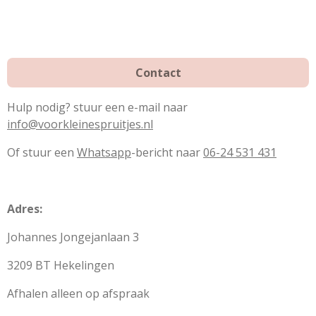
k
s
a
t
m
Contact
Hulp nodig? stuur een e-mail naar
info@voorkleinespruitjes.nl
Of stuur een
Whatsapp
-bericht naar
06-24 531 431
Adres:
Johannes Jongejanlaan 3
3209 BT Hekelingen
Afhalen alleen op afspraak