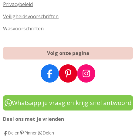
Privacybeleid
Veiligheidsvoorschriften
Wasvoorschriften
Volg onze pagina
F
P
I
a
i
n
c
n
s
e
t
t
Whatsapp je vraag en krijg snel antwoord
b
e
a
o
r
g
Deel ons met je vrienden
o
e
r
Delen
Pinnen
Delen