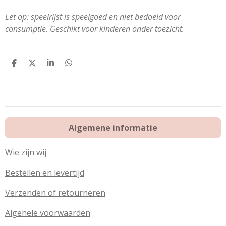
Let op: speelrijst is speelgoed en niet bedoeld voor
consumptie. Geschikt voor kinderen onder toezicht.
D
D
S
D
e
e
h
e
l
e
a
l
e
l
r
e
n
e
n
Algemene informatie
Wie zijn wij
Bestellen en levertijd
Verzenden of retourneren
Algehele voorwaarden