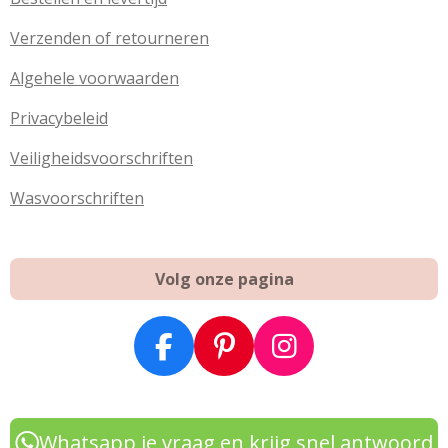
Verzenden of retourneren
Algehele voorwaarden
Privacybeleid
Veiligheidsvoorschriften
Wasvoorschriften
Volg onze pagina
F
P
I
a
i
n
c
n
s
e
t
t
Whatsapp je vraag en krijg snel antwoord