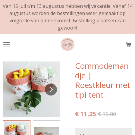
Van 15 juli t/m 13 augustus hebben wij vakantie. Vanaf 14
Ga
augustus worden de bestellingen weer gemaakt op
direct
volgorde van binnenkomst. Bestelling plaatsen kan
naar
gewoon!
de
hoofdinhoud
Commodeman
dje |
Roestkleur met
tipi tent
€ 11,25
€ 15,00