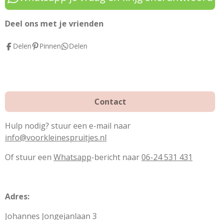
b
e
a
o
r
g
Deel ons met je vrienden
o
e
r
Delen
Pinnen
Delen
k
s
a
t
m
Contact
Hulp nodig? stuur een e-mail naar
info@voorkleinespruitjes.nl
Of stuur een
Whatsapp
-bericht naar
06-24 531 431
Adres:
Johannes Jongejanlaan 3