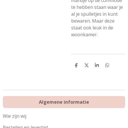
mandje op de commode
te hebben staan waar je
al je spulletjes in kunt
bewaren. Maar deze
staat ook leuk in de
woonkamer.
D
D
S
D
e
e
h
e
l
e
a
l
e
l
r
e
n
e
n
Algemene informatie
Wie zijn wij
Bestellen en levertijd