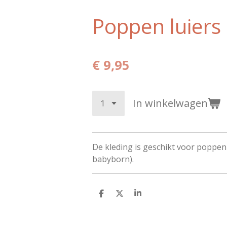
Poppen luiers 
€ 9,95
In winkelwagen
De kleding is geschikt voor poppen
babyborn).
D
D
S
e
e
h
l
e
a
e
l
r