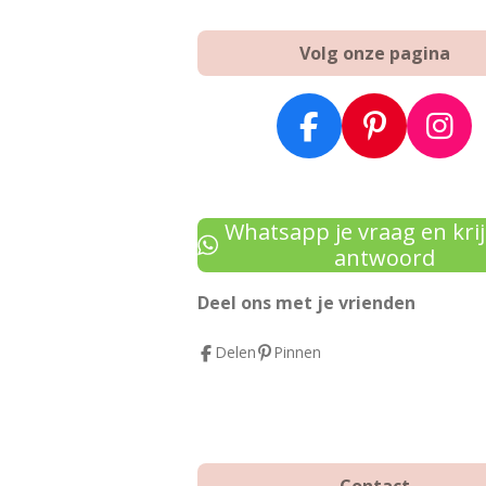
Volg onze pagina
F
P
I
a
i
n
c
n
s
e
t
t
Whatsapp je vraag en krij
b
e
a
antwoord
o
r
g
Deel ons met je vrienden
o
e
r
k
s
a
Delen
Pinnen
t
m
Contact