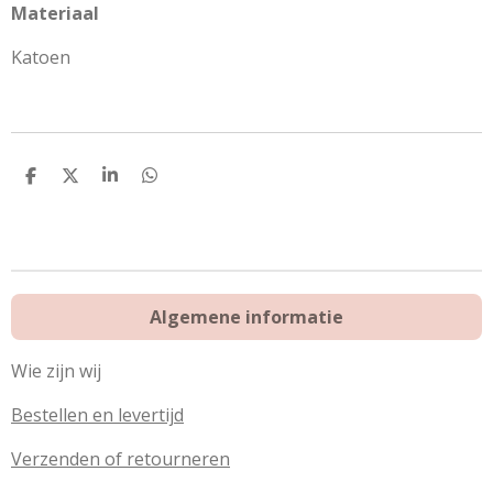
Materiaal
Katoen
D
D
S
D
e
e
h
e
l
e
a
l
e
l
r
e
n
e
n
Algemene informatie
Wie zijn wij
Bestellen en levertijd
Verzenden of retourneren