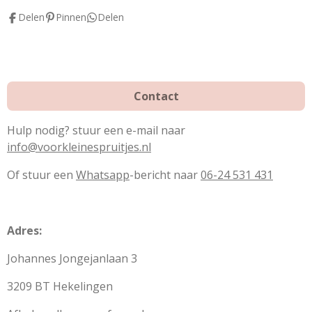
o
e
r
Delen
Pinnen
Delen
k
s
a
t
m
Contact
Hulp nodig? stuur een e-mail naar
info@voorkleinespruitjes.nl
Of stuur een
Whatsapp
-bericht naar
06-24 531 431
Adres:
Johannes Jongejanlaan 3
3209 BT Hekelingen